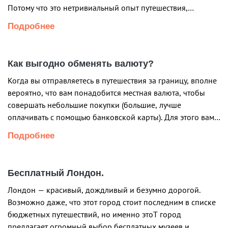
Потому что это нетривиальный опыт путешествия,
невероятная природа, высокий уровень жизни в городах,
Подробнее
более легкий процесс получения визы и школы
английского языка! Если вы не знаете чем заняться […]
Как выгодно обменять валюту?
Когда вы отправляетесь в путешествия за границу, вполне
вероятно, что вам понадобится местная валюта, чтобы
совершать небольшие покупки (большие, лучше
оплачивать с помощью банковской карты). Для этого вам
необходимо будет обменять свою валюту (например,
Подробнее
рубли или доллары США) на монеты и банкноты другой
страны. Поскольку обменные курсы валют меняются от
места к месту и изо […]
Бесплатный Лондон.
Лондон — красивый, дождливый и безумно дорогой.
Возможно даже, что этот город стоит последним в списке
бюджетных путешествий, но именно этоТ город
предлагает огромный выбор бесплатных музеев и