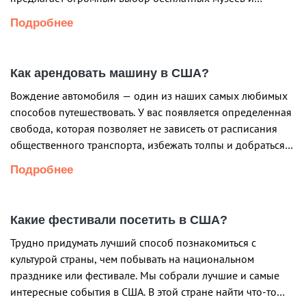
мероприятий. Рассказываем про 15 мест куда можно
Подробнее
отправиться бесплатно. THE NATURAL HISTORY MUSEUM
Откройте для себя тайны глубокого моря, исследуйте
коралловые рифы и встретьте динозавров в известном […]
Как арендовать машину в США?
Вождение автомобиля — один из наших самых любимых
способов путешествовать. У вас появляется определенная
свобода, которая позволяет не зависеть от расписания
общественного транспорта, избежать толпы и добраться
до любого места с максимальным комфортом. В то время
Подробнее
как вождение — идеальная форма путешествия для
многих, затраты на бронирование могут быть довольно
серьезными. Но в некоторых городах […]
Какие фестивали посетить в США?
Трудно придумать лучший способ познакомиться с
культурой страны, чем побывать на национальном
празднике или фестивале. Мы собрали лучшие и самые
интересные события в США. В этой стране найти что-то