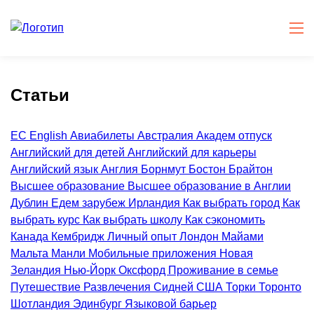
Статьи
EC English
Авиабилеты
Австралия
Академ отпуск
Английский для детей
Английский для карьеры
Английский язык
Англия
Борнмут
Бостон
Брайтон
Высшее образование
Высшее образование в Англии
Дублин
Едем зарубеж
Ирландия
Как выбрать город
Как
выбрать курс
Как выбрать школу
Как сэкономить
Канада
Кембридж
Личный опыт
Лондон
Майами
Мальта
Манли
Мобильные приложения
Новая
Зеландия
Нью-Йорк
Оксфорд
Проживание в семье
Путешествие
Развлечения
Сидней
США
Торки
Торонто
Шотландия
Эдинбург
Языковой барьер